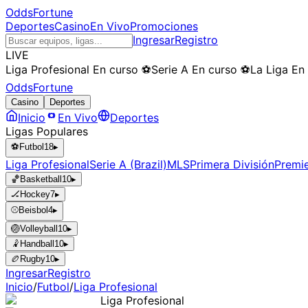
OddsFortune
Deportes
Casino
En Vivo
Promociones
Ingresar
Registro
LIVE
Liga Profesional
En curso
⚽
Serie A
En curso
⚽
La Liga
En
OddsFortune
Casino
Deportes
Inicio
En Vivo
Deportes
Ligas Populares
⚽
Futbol
18
▸
Liga Profesional
Serie A (Brazil)
MLS
Primera División
Premi
🏀
Basketball
10
▸
🏒
Hockey
7
▸
⚾
Beisbol
4
▸
🏐
Volleyball
10
▸
🤾
Handball
10
▸
🏉
Rugby
10
▸
Ingresar
Registro
Inicio
/
Futbol
/
Liga Profesional
Liga Profesional