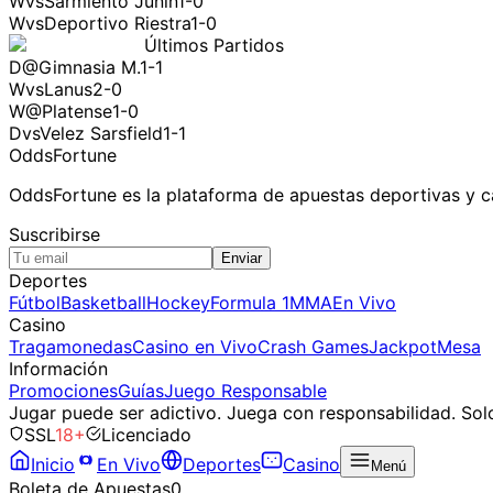
W
vs
Sarmiento Junin
1-0
W
vs
Deportivo Riestra
1-0
Últimos Partidos
D
@
Gimnasia M.
1-1
W
vs
Lanus
2-0
W
@
Platense
1-0
D
vs
Velez Sarsfield
1-1
OddsFortune
OddsFortune es la plataforma de apuestas deportivas y ca
Suscribirse
Enviar
Deportes
Fútbol
Basketball
Hockey
Formula 1
MMA
En Vivo
Casino
Tragamonedas
Casino en Vivo
Crash Games
Jackpot
Mesa
Información
Promociones
Guías
Juego Responsable
Jugar puede ser adictivo. Juega con responsabilidad. Sol
SSL
18+
Licenciado
Inicio
En Vivo
Deportes
Casino
Menú
Boleta de Apuestas
0