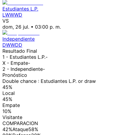
Estudiantes L.P.
L
W
W
W
D
VS
dom, 26 jul.
•
03:00 p. m.
Independiente
D
W
W
D
D
Resultado Final
1 -
Estudiantes L.P.
-
X - Empate
-
2 -
Independiente
-
Pronóstico
Double chance : Estudiantes L.P. or draw
45%
Local
45%
Empate
10%
Visitante
COMPARACION
42%
Ataque
58%