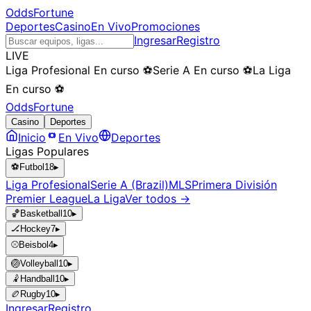
OddsFortune
Deportes
Casino
En Vivo
Promociones
Ingresar
Registro
LIVE
Liga Profesional
En curso
⚽
Serie A
En curso
⚽
La Liga
En curso
⚽
OddsFortune
Casino
Deportes
Inicio
En Vivo
Deportes
Ligas Populares
⚽
Futbol
18
▸
Liga Profesional
Serie A (Brazil)
MLS
Primera División
Premier League
La Liga
Ver todos →
🏀
Basketball
10
▸
🏒
Hockey
7
▸
⚾
Beisbol
4
▸
🏐
Volleyball
10
▸
🤾
Handball
10
▸
🏉
Rugby
10
▸
Ingresar
Registro