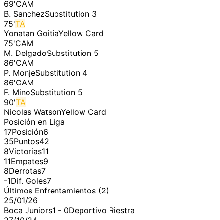
69
'
CAM
B. Sanchez
Substitution 3
75
'
TA
Yonatan Goitia
Yellow Card
75
'
CAM
M. Delgado
Substitution 5
86
'
CAM
P. Monje
Substitution 4
86
'
CAM
F. Mino
Substitution 5
90
'
TA
Nicolas Watson
Yellow Card
Posición en Liga
17
Posición
6
35
Puntos
42
8
Victorias
11
11
Empates
9
8
Derrotas
7
-1
Dif. Goles
7
Últimos Enfrentamientos (
2
)
25/01/26
Boca Juniors
1
-
0
Deportivo Riestra