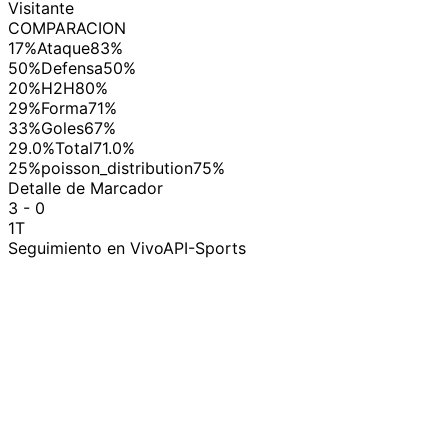
Visitante
COMPARACION
17%
Ataque
83%
50%
Defensa
50%
20%
H2H
80%
29%
Forma
71%
33%
Goles
67%
29.0%
Total
71.0%
25%
poisson_distribution
75%
Detalle de Marcador
3 - 0
1T
Seguimiento en Vivo
API-Sports