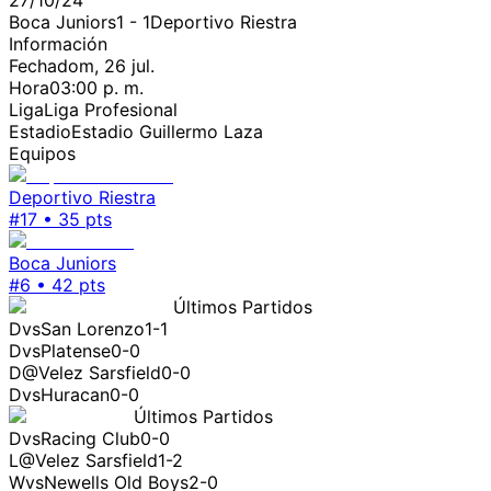
27/10/24
Boca Juniors
1
-
1
Deportivo Riestra
Información
Fecha
dom, 26 jul.
Hora
03:00 p. m.
Liga
Liga Profesional
Estadio
Estadio Guillermo Laza
Equipos
Deportivo Riestra
#
17
•
35
pts
Boca Juniors
#
6
•
42
pts
Últimos Partidos
D
vs
San Lorenzo
1-1
D
vs
Platense
0-0
D
@
Velez Sarsfield
0-0
D
vs
Huracan
0-0
Últimos Partidos
D
vs
Racing Club
0-0
L
@
Velez Sarsfield
1-2
W
vs
Newells Old Boys
2-0