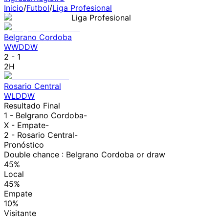
Inicio
/
Futbol
/
Liga Profesional
Liga Profesional
Belgrano Cordoba
W
W
D
D
W
2
-
1
2H
Rosario Central
W
L
D
D
W
Resultado Final
1 -
Belgrano Cordoba
-
X - Empate
-
2 -
Rosario Central
-
Pronóstico
Double chance : Belgrano Cordoba or draw
45%
Local
45%
Empate
10%
Visitante