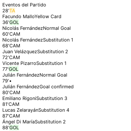
Eventos del Partido
28
'
TA
Facundo Mallo
Yellow Card
36
'
GOL
Nicolás Fernández
Normal Goal
60
'
CAM
Nicolás Fernández
Substitution 1
68
'
CAM
Juan Velázquez
Substitution 2
72
'
CAM
Vicente Pizarro
Substitution 1
77
'
GOL
Julián Fernández
Normal Goal
79
'
•
Julián Fernández
Goal confirmed
80
'
CAM
Emiliano Rigoni
Substitution 3
81
'
CAM
Lucas Zelarayán
Substitution 4
87
'
CAM
Ángel Di María
Substitution 2
88
'
GOL