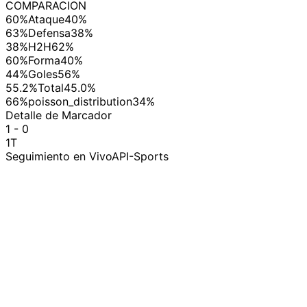
COMPARACION
60%
Ataque
40%
63%
Defensa
38%
38%
H2H
62%
60%
Forma
40%
44%
Goles
56%
55.2%
Total
45.0%
66%
poisson_distribution
34%
Detalle de Marcador
1 - 0
1T
Seguimiento en Vivo
API-Sports