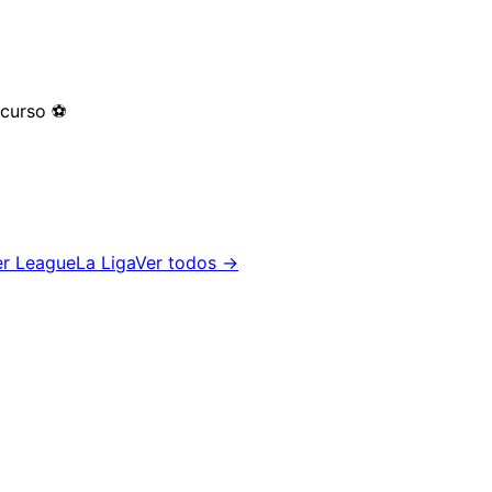
 curso
⚽
er League
La Liga
Ver todos →