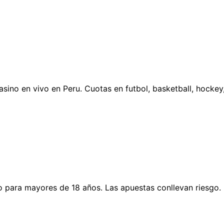
sino en vivo en Peru. Cuotas en futbol, basketball, hockey
o para mayores de 18 años. Las apuestas conllevan riesgo. 