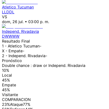
Atletico Tucuman
L
L
D
D
L
VS
dom, 26 jul.
•
03:00 p. m.
Independ. Rivadavia
D
W
W
W
W
Resultado Final
1 -
Atletico Tucuman
-
X - Empate
-
2 -
Independ. Rivadavia
-
Pronóstico
Double chance : draw or Independ. Rivadavia
10%
Local
45%
Empate
45%
Visitante
COMPARACION
23%
Ataque
77%