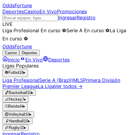
OddsFortune
Deportes
Casino
En Vivo
Promociones
Ingresar
Registro
LIVE
Liga Profesional
En curso
⚽
Serie A
En curso
⚽
La Liga
En curso
⚽
OddsFortune
Casino
Deportes
Inicio
En Vivo
Deportes
Ligas Populares
⚽
Futbol
18
▸
Liga Profesional
Serie A (Brazil)
MLS
Primera División
Premier League
La Liga
Ver todos →
🏀
Basketball
10
▸
🏒
Hockey
7
▸
⚾
Beisbol
4
▸
🏐
Volleyball
10
▸
🤾
Handball
10
▸
🏉
Rugby
10
▸
Ingresar
Registro