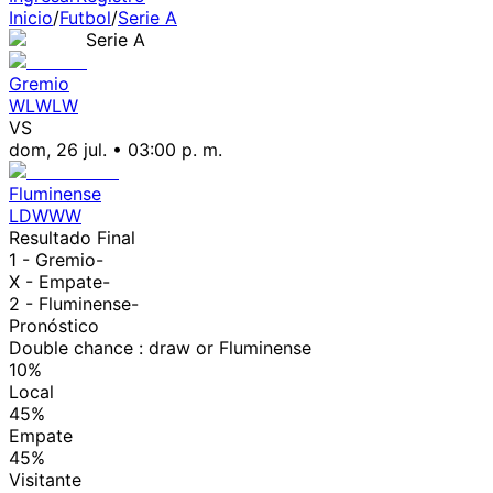
Inicio
/
Futbol
/
Serie A
Serie A
Gremio
W
L
W
L
W
VS
dom, 26 jul.
•
03:00 p. m.
Fluminense
L
D
W
W
W
Resultado Final
1 -
Gremio
-
X - Empate
-
2 -
Fluminense
-
Pronóstico
Double chance : draw or Fluminense
10%
Local
45%
Empate
45%
Visitante