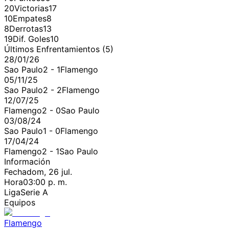
20
Victorias
17
10
Empates
8
8
Derrotas
13
19
Dif. Goles
10
Últimos Enfrentamientos (
5
)
28/01/26
Sao Paulo
2
-
1
Flamengo
05/11/25
Sao Paulo
2
-
2
Flamengo
12/07/25
Flamengo
2
-
0
Sao Paulo
03/08/24
Sao Paulo
1
-
0
Flamengo
17/04/24
Flamengo
2
-
1
Sao Paulo
Información
Fecha
dom, 26 jul.
Hora
03:00 p. m.
Liga
Serie A
Equipos
Flamengo