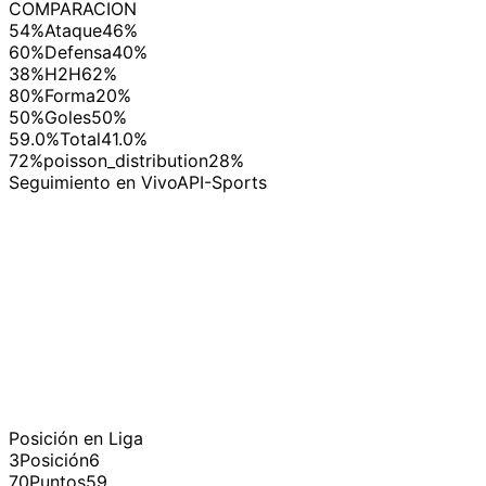
COMPARACION
54%
Ataque
46%
60%
Defensa
40%
38%
H2H
62%
80%
Forma
20%
50%
Goles
50%
59.0%
Total
41.0%
72%
poisson_distribution
28%
Seguimiento en Vivo
API-Sports
Posición en Liga
3
Posición
6
70
Puntos
59