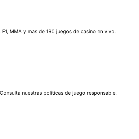
, F1, MMA y mas de 190 juegos de casino en vivo.
Consulta nuestras políticas de
juego responsable
.