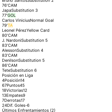
Bruno Santos
Substitution 2
76
'
CAM
Japa
Substitution 3
77
'
GOL
Carlos Vinicius
Normal Goal
79
'
TA
Leonel Pérez
Yellow Card
80
'
CAM
J. Nardoni
Substitution 5
83
'
CAM
Alesson
Substitution 4
83
'
CAM
Denilson
Substitution 5
86
'
CAM
Tete
Substitution 6
Posición en Liga
4
Posición
14
67
Puntos
45
18
Victorias
12
13
Empates
9
7
Derrotas
17
24
Dif. Goles
-6
Últimos Enfrentamientos (
2
)