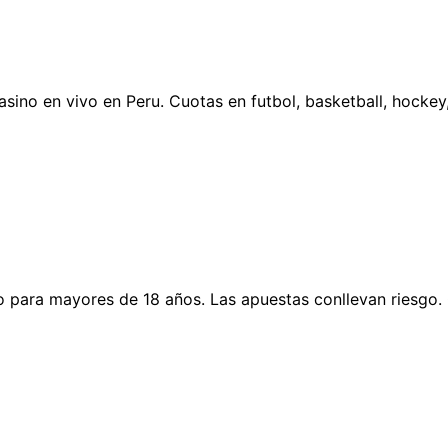
sino en vivo en Peru. Cuotas en futbol, basketball, hockey
o para mayores de 18 años. Las apuestas conllevan riesgo. 