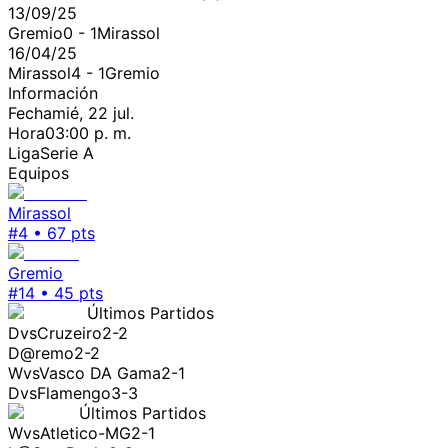
13/09/25
Gremio
0
-
1
Mirassol
16/04/25
Mirassol
4
-
1
Gremio
Información
Fecha
mié, 22 jul.
Hora
03:00 p. m.
Liga
Serie A
Equipos
Mirassol
#
4
•
67
pts
Gremio
#
14
•
45
pts
Últimos Partidos
D
vs
Cruzeiro
2-2
D
@
remo
2-2
W
vs
Vasco DA Gama
2-1
D
vs
Flamengo
3-3
Últimos Partidos
W
vs
Atletico-MG
2-1