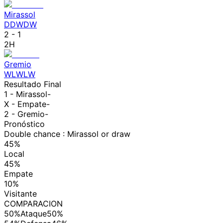
Mirassol
D
D
W
D
W
2
-
1
2H
Gremio
W
L
W
L
W
Resultado Final
1 -
Mirassol
-
X - Empate
-
2 -
Gremio
-
Pronóstico
Double chance : Mirassol or draw
45%
Local
45%
Empate
10%
Visitante
COMPARACION
50%
Ataque
50%