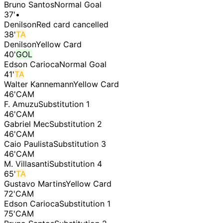
Bruno Santos
Normal Goal
37
'
•
Denilson
Red card cancelled
38
'
TA
Denilson
Yellow Card
40
'
GOL
Edson Carioca
Normal Goal
41
'
TA
Walter Kannemann
Yellow Card
46
'
CAM
F. Amuzu
Substitution 1
46
'
CAM
Gabriel Mec
Substitution 2
46
'
CAM
Caio Paulista
Substitution 3
46
'
CAM
M. Villasanti
Substitution 4
65
'
TA
Gustavo Martins
Yellow Card
72
'
CAM
Edson Carioca
Substitution 1
75
'
CAM