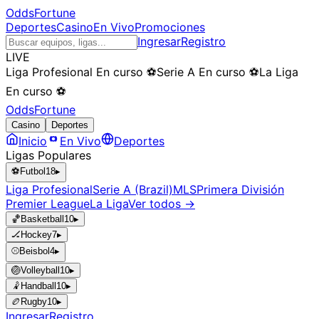
OddsFortune
Deportes
Casino
En Vivo
Promociones
Ingresar
Registro
LIVE
Liga Profesional
En curso
⚽
Serie A
En curso
⚽
La Liga
En curso
⚽
OddsFortune
Casino
Deportes
Inicio
En Vivo
Deportes
Ligas Populares
⚽
Futbol
18
▸
Liga Profesional
Serie A (Brazil)
MLS
Primera División
Premier League
La Liga
Ver todos →
🏀
Basketball
10
▸
🏒
Hockey
7
▸
⚾
Beisbol
4
▸
🏐
Volleyball
10
▸
🤾
Handball
10
▸
🏉
Rugby
10
▸
Ingresar
Registro