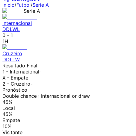
Inicio
/
Futbol
/
Serie A
Serie A
Internacional
D
D
L
W
L
0
-
1
1H
Cruzeiro
D
D
L
L
W
Resultado Final
1 -
Internacional
-
X - Empate
-
2 -
Cruzeiro
-
Pronóstico
Double chance : Internacional or draw
45%
Local
45%
Empate
10%
Visitante