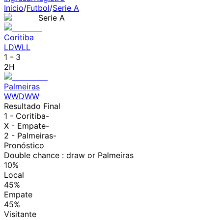
Inicio
/
Futbol
/
Serie A
Serie A
Coritiba
L
D
W
L
L
1
-
3
2H
Palmeiras
W
W
D
W
W
Resultado Final
1 -
Coritiba
-
X - Empate
-
2 -
Palmeiras
-
Pronóstico
Double chance : draw or Palmeiras
10%
Local
45%
Empate
45%
Visitante