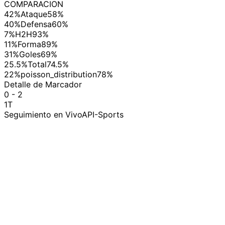
COMPARACION
42%
Ataque
58%
40%
Defensa
60%
7%
H2H
93%
11%
Forma
89%
31%
Goles
69%
25.5%
Total
74.5%
22%
poisson_distribution
78%
Detalle de Marcador
0 - 2
1T
Seguimiento en Vivo
API-Sports