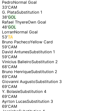
Pedro
Normal Goal
33
'
CAM
G. Plata
Substitution 1
38
'
GOL
Rafael Thyere
Own Goal
48
'
GOL
Lorran
Normal Goal
53
'
TA
Bruno Pacheco
Yellow Card
59
'
CAM
David Antunes
Substitution 1
59
'
CAM
Vinicius Balieiro
Substitution 2
68
'
CAM
Bruno Henrique
Substitution 2
69
'
CAM
Giovanni Augusto
Substitution 3
69
'
CAM
Y. Bolasie
Substitution 4
69
'
CAM
Ayrton Lucas
Substitution 3
69
'
CAM