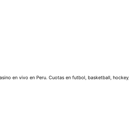
sino en vivo en Peru. Cuotas en futbol, basketball, hockey