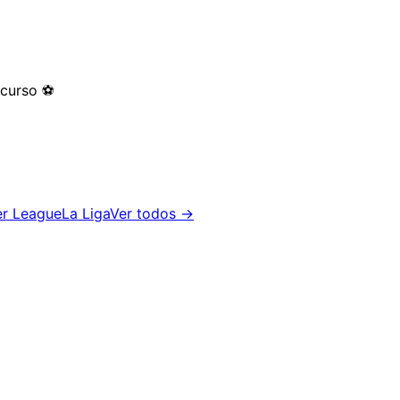
 curso
⚽
er League
La Liga
Ver todos →