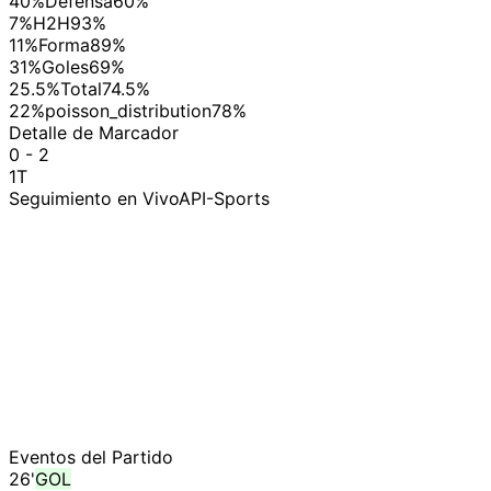
40%
Defensa
60%
7%
H2H
93%
11%
Forma
89%
31%
Goles
69%
25.5%
Total
74.5%
22%
poisson_distribution
78%
Detalle de Marcador
0 - 2
1T
Seguimiento en Vivo
API-Sports
Eventos del Partido
26
'
GOL