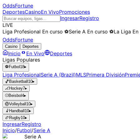
OddsFortune
Deportes
Casino
En Vivo
Promociones
Ingresar
Registro
LIVE
Liga Profesional
En curso
⚽
Serie A
En curso
⚽
La Liga
En
OddsFortune
Casino
Deportes
Inicio
En Vivo
Deportes
Ligas Populares
⚽
Futbol
18
▸
Liga Profesional
Serie A (Brazil)
MLS
Primera División
Premi
🏀
Basketball
10
▸
🏒
Hockey
7
▸
⚾
Beisbol
4
▸
🏐
Volleyball
10
▸
🤾
Handball
10
▸
🏉
Rugby
10
▸
Ingresar
Registro
Inicio
/
Futbol
/
Serie A
Serie A