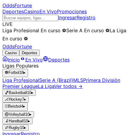
OddsFortune
Deportes
Casino
En Vivo
Promociones
Ingresar
Registro
LIVE
Liga Profesional
En curso
⚽
Serie A
En curso
⚽
La Liga
En curso
⚽
OddsFortune
Casino
Deportes
Inicio
En Vivo
Deportes
Ligas Populares
⚽
Futbol
18
▸
Liga Profesional
Serie A (Brazil)
MLS
Primera División
Premier League
La Liga
Ver todos →
🏀
Basketball
10
▸
🏒
Hockey
7
▸
⚾
Beisbol
4
▸
🏐
Volleyball
10
▸
🤾
Handball
10
▸
🏉
Rugby
10
▸
Ingresar
Registro