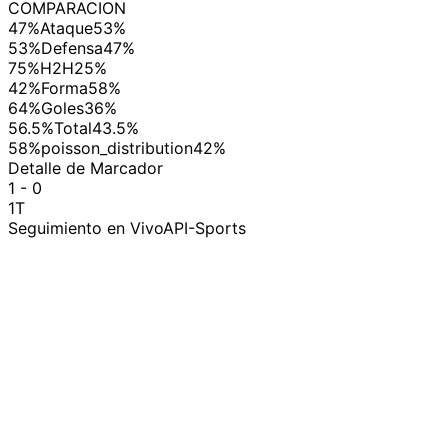
COMPARACION
47%
Ataque
53%
53%
Defensa
47%
75%
H2H
25%
42%
Forma
58%
64%
Goles
36%
56.5%
Total
43.5%
58%
poisson_distribution
42%
Detalle de Marcador
1 - 0
1T
Seguimiento en Vivo
API-Sports