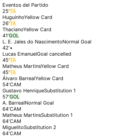
Eventos del Partido
25
'
TA
Huguinho
Yellow Card
26
'
TA
Thaciano
Yellow Card
41
'
GOL
L. E. Jales do Nascimento
Normal Goal
42
'
•
Lucas Emanuel
Goal cancelled
45
'
TA
Matheus Martins
Yellow Card
45
'
TA
Álvaro Barreal
Yellow Card
54
'
CAM
Gustavo Henrique
Substitution 1
57
'
GOL
A. Barreal
Normal Goal
64
'
CAM
Matheus Martins
Substitution 1
64
'
CAM
Miguelito
Substitution 2
64
'
CAM