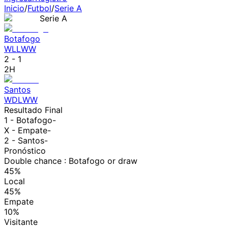
Inicio
/
Futbol
/
Serie A
Serie A
Botafogo
W
L
L
W
W
2
-
1
2H
Santos
W
D
L
W
W
Resultado Final
1 -
Botafogo
-
X - Empate
-
2 -
Santos
-
Pronóstico
Double chance : Botafogo or draw
45%
Local
45%
Empate
10%
Visitante