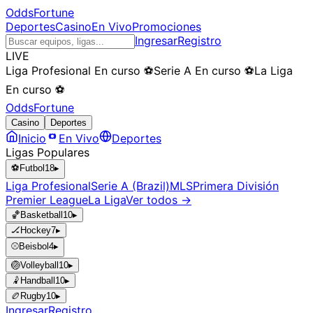
OddsFortune
Deportes
Casino
En Vivo
Promociones
Ingresar
Registro
LIVE
Liga Profesional
En curso
⚽
Serie A
En curso
⚽
La Liga
En curso
⚽
OddsFortune
Casino
Deportes
Inicio
En Vivo
Deportes
Ligas Populares
⚽
Futbol
18
▸
Liga Profesional
Serie A (Brazil)
MLS
Primera División
Premier League
La Liga
Ver todos →
🏀
Basketball
10
▸
🏒
Hockey
7
▸
⚾
Beisbol
4
▸
🏐
Volleyball
10
▸
🤾
Handball
10
▸
🏉
Rugby
10
▸
Ingresar
Registro