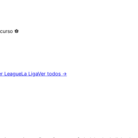
 curso
⚽
er League
La Liga
Ver todos →