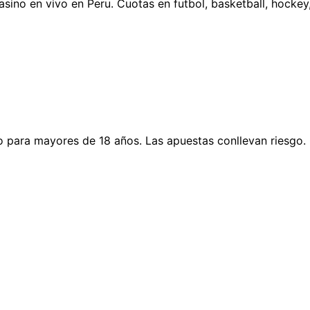
sino en vivo en Peru. Cuotas en futbol, basketball, hockey
o para mayores de 18 años. Las apuestas conllevan riesgo. 