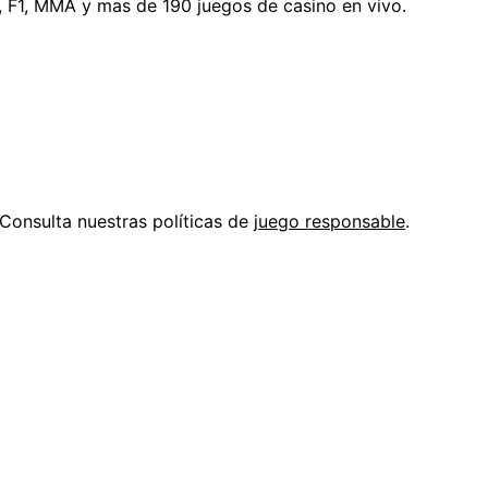
, F1, MMA y mas de 190 juegos de casino en vivo.
Consulta nuestras políticas de
juego responsable
.