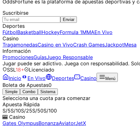
OddsFortune es la plataforma de apuestas deportivas y ca
Suscribirse
Enviar
Deportes
Fútbol
Basketball
Hockey
Formula 1
MMA
En Vivo
Casino
Tragamonedas
Casino en Vivo
Crash Games
Jackpot
Mesa
Información
Promociones
Guías
Juego Responsable
Jugar puede ser adictivo. Juega con responsabilidad. Sol
SSL
18+
Licenciado
Inicio
En Vivo
Deportes
Casino
Menú
Boleta de Apuestas
0
Simple
Combo
Sistema
Selecciona una cuota para comenzar
Apuesta Rápida
S/5
S/10
S/25
S/50
S/100
🎰 Casino
Gates Olympus
Bonanza
Aviator
JetX