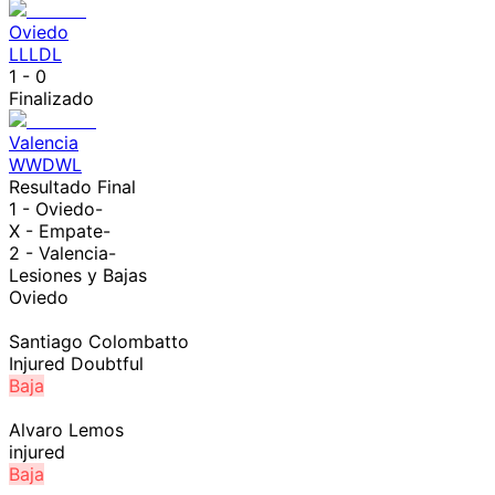
Oviedo
L
L
L
D
L
1
-
0
Finalizado
Valencia
W
W
D
W
L
Resultado Final
1 -
Oviedo
-
X - Empate
-
2 -
Valencia
-
Lesiones y Bajas
Oviedo
Santiago Colombatto
Injured Doubtful
Baja
Alvaro Lemos
injured
Baja