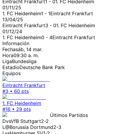
Eintracht Frankfurt
1
-
0
1. FC Heidenheim
01/11/25
1. FC Heidenheim
1
-
1
Eintracht Frankfurt
13/04/25
Eintracht Frankfurt
3
-
0
1. FC Heidenheim
01/12/24
1. FC Heidenheim
0
-
4
Eintracht Frankfurt
Información
Fecha
sáb, 14 mar.
Hora
09:30 a. m.
Liga
Bundesliga
Estadio
Deutsche Bank Park
Equipos
Eintracht Frankfurt
#
3
•
60
pts
1. FC Heidenheim
#
16
•
29
pts
Últimos Partidos
D
vs
VfB Stuttgart
2-2
L
@
Borussia Dortmund
2-3
L
vs
Hamburger SV
1-2