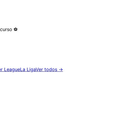
 curso
⚽
er League
La Liga
Ver todos →