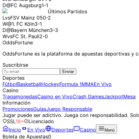
D
@
FC Augsburg
1-1
Últimos Partidos
L
vs
FSV Mainz 05
0-2
W
@
1. FC Köln
3-1
D
@
Bayern München
3-3
W
vs
FC St. Pauli
2-0
OddsFortune
OddsFortune es la plataforma de apuestas deportivas y ca
Suscribirse
Enviar
Deportes
Fútbol
Basketball
Hockey
Formula 1
MMA
En Vivo
Casino
Tragamonedas
Casino en Vivo
Crash Games
Jackpot
Mesa
Información
Promociones
Guías
Juego Responsable
Jugar puede ser adictivo. Juega con responsabilidad. Sol
SSL
18+
Licenciado
Inicio
En Vivo
Deportes
Casino
Menú
Boleta de Apuestas
0