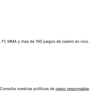
, F1, MMA y mas de 190 juegos de casino en vivo.
Consulta nuestras políticas de
juego responsable
.