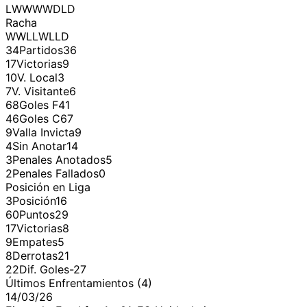
LWWWWDLD
Racha
WWLLWLLD
34
Partidos
36
17
Victorias
9
10
V. Local
3
7
V. Visitante
6
68
Goles F
41
46
Goles C
67
9
Valla Invicta
9
4
Sin Anotar
14
3
Penales Anotados
5
2
Penales Fallados
0
Posición en Liga
3
Posición
16
60
Puntos
29
17
Victorias
8
9
Empates
5
8
Derrotas
21
22
Dif. Goles
-27
Últimos Enfrentamientos (
4
)
14/03/26