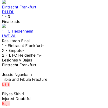
Eintracht Frankfurt
D
L
L
D
L
1
-
0
Finalizado
1. FC Heidenheim
L
W
D
W
L
Resultado Final
1 -
Eintracht Frankfurt
-
X - Empate
-
2 -
1. FC Heidenheim
-
Lesiones y Bajas
Eintracht Frankfurt
Jessic Ngankam
Tibia and Fibula Fracture
Baja
Ellyes Skhiri
Injured Doubtful
Baja