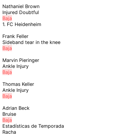
Nathaniel Brown
Injured Doubtful
Baja
1. FC Heidenheim
Frank Feller
Sideband tear in the knee
Baja
Marvin Pieringer
Ankle Injury
Baja
Thomas Keller
Ankle Injury
Baja
Adrian Beck
Bruise
Baja
Estadísticas de Temporada
Racha