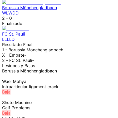
Borussia Mönchengladbach
W
L
W
D
D
2
-
0
Finalizado
FC St. Pauli
L
L
L
L
D
Resultado Final
1 -
Borussia Mönchengladbach
-
X - Empate
-
2 -
FC St. Pauli
-
Lesiones y Bajas
Borussia Mönchengladbach
Wael Mohya
Intraarticular ligament crack
Baja
Shuto Machino
Calf Problems
Baja