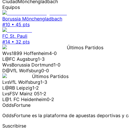
Ciudad
Mönchengladbach
Equipos
Borussia Mönchengladbach
#
10
•
45
pts
FC St. Pauli
#
14
•
32
pts
Últimos Partidos
W
vs
1899 Hoffenheim
4-0
L
@
FC Augsburg
1-3
W
vs
Borussia Dortmund
1-0
D
@
VfL Wolfsburg
0-0
Últimos Partidos
L
vs
VfL Wolfsburg
1-3
L
@
RB Leipzig
1-2
L
vs
FSV Mainz 05
1-2
L
@
1. FC Heidenheim
0-2
OddsFortune
OddsFortune es la plataforma de apuestas deportivas y ca
Suscribirse