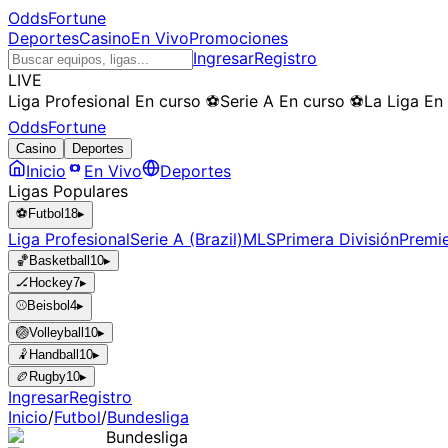
OddsFortune
Deportes
Casino
En Vivo
Promociones
Ingresar
Registro
LIVE
Liga Profesional
En curso
⚽
Serie A
En curso
⚽
La Liga
En
OddsFortune
Casino
Deportes
Inicio
En Vivo
Deportes
Ligas Populares
⚽
Futbol
18
▸
Liga Profesional
Serie A (Brazil)
MLS
Primera División
Premi
🏀
Basketball
10
▸
🏒
Hockey
7
▸
⚾
Beisbol
4
▸
🏐
Volleyball
10
▸
🤾
Handball
10
▸
🏉
Rugby
10
▸
Ingresar
Registro
Inicio
/
Futbol
/
Bundesliga
Bundesliga