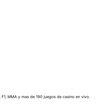
, F1, MMA y mas de 190 juegos de casino en vivo.