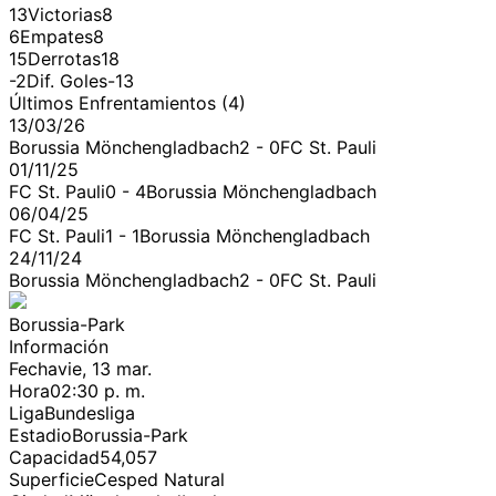
13
Victorias
8
6
Empates
8
15
Derrotas
18
-2
Dif. Goles
-13
Últimos Enfrentamientos (
4
)
13/03/26
Borussia Mönchengladbach
2
-
0
FC St. Pauli
01/11/25
FC St. Pauli
0
-
4
Borussia Mönchengladbach
06/04/25
FC St. Pauli
1
-
1
Borussia Mönchengladbach
24/11/24
Borussia Mönchengladbach
2
-
0
FC St. Pauli
Borussia-Park
Información
Fecha
vie, 13 mar.
Hora
02:30 p. m.
Liga
Bundesliga
Estadio
Borussia-Park
Capacidad
54,057
Superficie
Cesped Natural