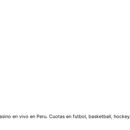
sino en vivo en Peru. Cuotas en futbol, basketball, hockey