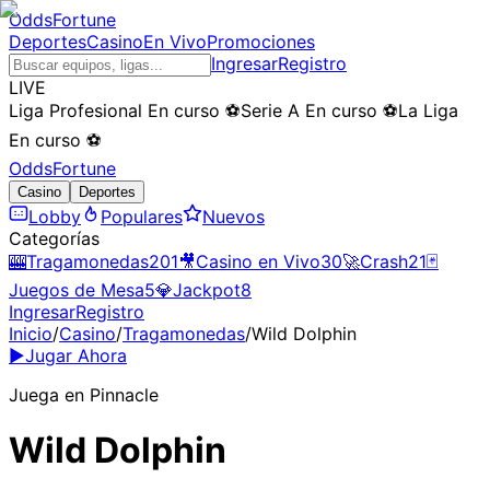
OddsFortune
Deportes
Casino
En Vivo
Promociones
Ingresar
Registro
LIVE
Liga Profesional
En curso
⚽
Serie A
En curso
⚽
La Liga
En curso
⚽
OddsFortune
Casino
Deportes
Lobby
Populares
Nuevos
Categorías
🎰
Tragamonedas
201
🎥
Casino en Vivo
30
🚀
Crash
21
🃏
Juegos de Mesa
5
💎
Jackpot
8
Ingresar
Registro
Inicio
/
Casino
/
Tragamonedas
/
Wild Dolphin
▶
Jugar Ahora
Juega en
Pinnacle
Wild Dolphin