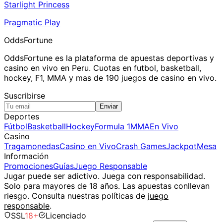
Starlight Princess
Pragmatic Play
OddsFortune
OddsFortune es la plataforma de apuestas deportivas y
casino en vivo en Peru. Cuotas en futbol, basketball,
hockey, F1, MMA y mas de 190 juegos de casino en vivo.
Suscribirse
Enviar
Deportes
Fútbol
Basketball
Hockey
Formula 1
MMA
En Vivo
Casino
Tragamonedas
Casino en Vivo
Crash Games
Jackpot
Mesa
Información
Promociones
Guías
Juego Responsable
Jugar puede ser adictivo. Juega con responsabilidad.
Solo para mayores de 18 años. Las apuestas conllevan
riesgo. Consulta nuestras políticas de
juego
responsable
.
SSL
18+
Licenciado