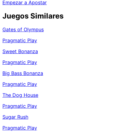
Empezar a Apostar
Juegos Similares
Gates of Olympus
Pragmatic Play
Sweet Bonanza
Pragmatic Play
Big Bass Bonanza
Pragmatic Play
The Dog House
Pragmatic Play
Sugar Rush
Pragmatic Play