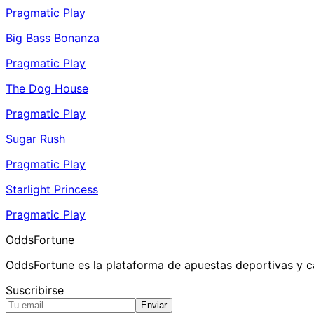
Pragmatic Play
Big Bass Bonanza
Pragmatic Play
The Dog House
Pragmatic Play
Sugar Rush
Pragmatic Play
Starlight Princess
Pragmatic Play
OddsFortune
OddsFortune es la plataforma de apuestas deportivas y ca
Suscribirse
Enviar