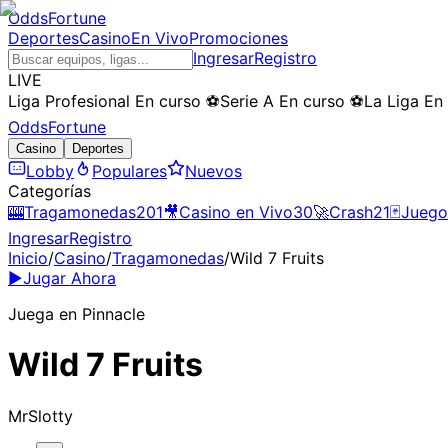
OddsFortune
Deportes
Casino
En Vivo
Promociones
Ingresar
Registro
LIVE
Liga Profesional
En curso
⚽
Serie A
En curso
⚽
La Liga
En
OddsFortune
Casino
Deportes
Lobby
Populares
Nuevos
Categorías
🎰
Tragamonedas
201
🎥
Casino en Vivo
30
🚀
Crash
21
🃏
Juego
Ingresar
Registro
Inicio
/
Casino
/
Tragamonedas
/
Wild 7 Fruits
▶
Jugar Ahora
Juega en
Pinnacle
Wild 7 Fruits
MrSlotty