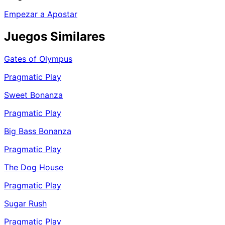
Empezar a Apostar
Juegos Similares
Gates of Olympus
Pragmatic Play
Sweet Bonanza
Pragmatic Play
Big Bass Bonanza
Pragmatic Play
The Dog House
Pragmatic Play
Sugar Rush
Pragmatic Play