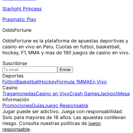
Starlight Princess
Pragmatic Play
OddsFortune
OddsFortune es la plataforma de apuestas deportivas y
casino en vivo en Peru. Cuotas en futbol, basketball,
hockey, F1, MMA y mas de 190 juegos de casino en vivo.
Suscribirse
Enviar
Deportes
Fútbol
Basketball
Hockey
Formula 1
MMA
En Vivo
Casino
Tragamonedas
Casino en Vivo
Crash Games
Jackpot
Mesa
Información
Promociones
Guías
Juego Responsable
Jugar puede ser adictivo. Juega con responsabilidad.
Solo para mayores de 18 años. Las apuestas conllevan
riesgo. Consulta nuestras políticas de
juego
responsable
.