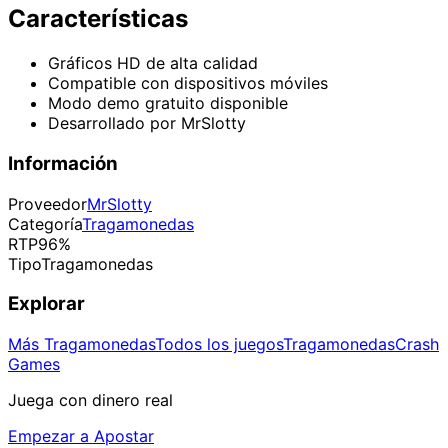
Características
Gráficos HD de alta calidad
Compatible con dispositivos móviles
Modo demo gratuito disponible
Desarrollado por
MrSlotty
Información
Proveedor
MrSlotty
Categoría
Tragamonedas
RTP
96
%
Tipo
Tragamonedas
Explorar
Más
Tragamonedas
Todos los juegos
Tragamonedas
Crash
Games
Juega con dinero real
Empezar a Apostar