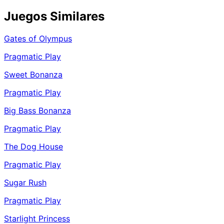
Juegos Similares
Gates of Olympus
Pragmatic Play
Sweet Bonanza
Pragmatic Play
Big Bass Bonanza
Pragmatic Play
The Dog House
Pragmatic Play
Sugar Rush
Pragmatic Play
Starlight Princess