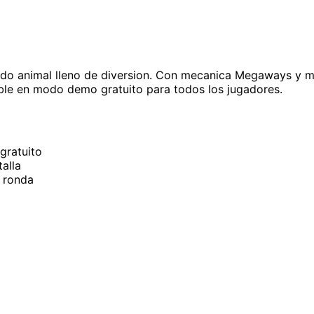
o animal lleno de diversion. Con mecanica Megaways y mil
ible en modo demo gratuito para todos los jugadores.
gratuito
alla
a ronda