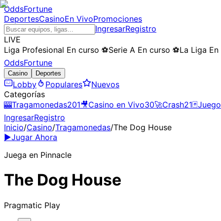
OddsFortune
Deportes
Casino
En Vivo
Promociones
Ingresar
Registro
LIVE
Liga Profesional
En curso
⚽
Serie A
En curso
⚽
La Liga
En
OddsFortune
Casino
Deportes
Lobby
Populares
Nuevos
Categorías
🎰
Tragamonedas
201
🎥
Casino en Vivo
30
🚀
Crash
21
🃏
Juego
Ingresar
Registro
Inicio
/
Casino
/
Tragamonedas
/
The Dog House
▶
Jugar Ahora
Juega en
Pinnacle
The Dog House
Pragmatic Play