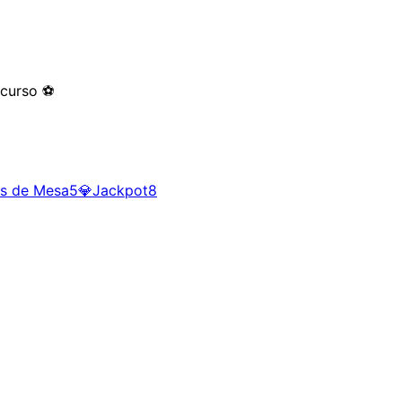
 curso
⚽
s de Mesa
5
💎
Jackpot
8