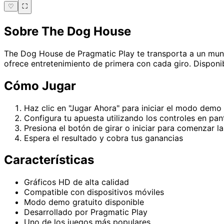
♡
⛶
Sobre
The Dog House
The Dog House de Pragmatic Play te transporta a un mund
ofrece entretenimiento de primera con cada giro. Dispon
Cómo Jugar
Haz clic en "Jugar Ahora" para iniciar el modo demo 
Configura tu apuesta utilizando los controles en pant
Presiona el botón de girar o iniciar para comenzar l
Espera el resultado y cobra tus ganancias
Características
Gráficos HD de alta calidad
Compatible con dispositivos móviles
Modo demo gratuito disponible
Desarrollado por
Pragmatic Play
Uno de los juegos más populares