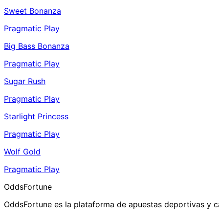
Sweet Bonanza
Pragmatic Play
Big Bass Bonanza
Pragmatic Play
Sugar Rush
Pragmatic Play
Starlight Princess
Pragmatic Play
Wolf Gold
Pragmatic Play
OddsFortune
OddsFortune es la plataforma de apuestas deportivas y ca