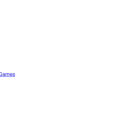
 Games