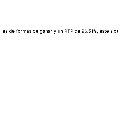
es de formas de ganar y un RTP de 96.51%, este slot