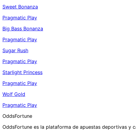
Sweet Bonanza
Pragmatic Play
Big Bass Bonanza
Pragmatic Play
Sugar Rush
Pragmatic Play
Starlight Princess
Pragmatic Play
Wolf Gold
Pragmatic Play
OddsFortune
OddsFortune es la plataforma de apuestas deportivas y ca