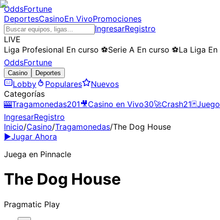
OddsFortune
Deportes
Casino
En Vivo
Promociones
Ingresar
Registro
LIVE
Liga Profesional
En curso
⚽
Serie A
En curso
⚽
La Liga
En
OddsFortune
Casino
Deportes
Lobby
Populares
Nuevos
Categorías
🎰
Tragamonedas
201
🎥
Casino en Vivo
30
🚀
Crash
21
🃏
Juego
Ingresar
Registro
Inicio
/
Casino
/
Tragamonedas
/
The Dog House
▶
Jugar Ahora
Juega en
Pinnacle
The Dog House
Pragmatic Play