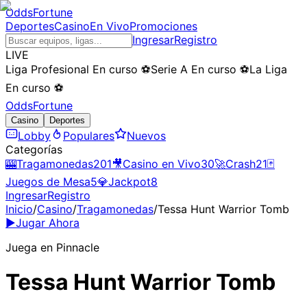
OddsFortune
Deportes
Casino
En Vivo
Promociones
Ingresar
Registro
LIVE
Liga Profesional
En curso
⚽
Serie A
En curso
⚽
La Liga
En curso
⚽
OddsFortune
Casino
Deportes
Lobby
Populares
Nuevos
Categorías
🎰
Tragamonedas
201
🎥
Casino en Vivo
30
🚀
Crash
21
🃏
Juegos de Mesa
5
💎
Jackpot
8
Ingresar
Registro
Inicio
/
Casino
/
Tragamonedas
/
Tessa Hunt Warrior Tomb
▶
Jugar Ahora
Juega en
Pinnacle
Tessa Hunt Warrior Tomb