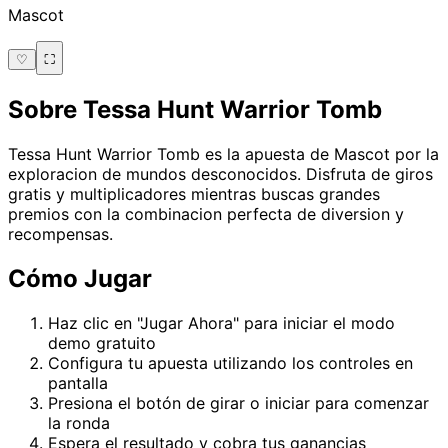
Mascot
♡
⛶
Sobre
Tessa Hunt Warrior Tomb
Tessa Hunt Warrior Tomb es la apuesta de Mascot por la
exploracion de mundos desconocidos. Disfruta de giros
gratis y multiplicadores mientras buscas grandes
premios con la combinacion perfecta de diversion y
recompensas.
Cómo Jugar
Haz clic en "Jugar Ahora" para iniciar el modo
demo gratuito
Configura tu apuesta utilizando los controles en
pantalla
Presiona el botón de girar o iniciar para comenzar
la ronda
Espera el resultado y cobra tus ganancias