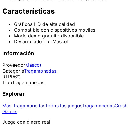
Características
Gráficos HD de alta calidad
Compatible con dispositivos móviles
Modo demo gratuito disponible
Desarrollado por
Mascot
Información
Proveedor
Mascot
Categoría
Tragamonedas
RTP
96
%
Tipo
Tragamonedas
Explorar
Más
Tragamonedas
Todos los juegos
Tragamonedas
Crash
Games
Juega con dinero real