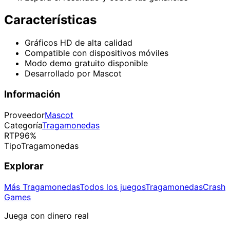
Características
Gráficos HD de alta calidad
Compatible con dispositivos móviles
Modo demo gratuito disponible
Desarrollado por
Mascot
Información
Proveedor
Mascot
Categoría
Tragamonedas
RTP
96
%
Tipo
Tragamonedas
Explorar
Más
Tragamonedas
Todos los juegos
Tragamonedas
Crash
Games
Juega con dinero real