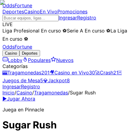
OddsFortune
Deportes
Casino
En Vivo
Promociones
Ingresar
Registro
LIVE
Liga Profesional
En curso
⚽
Serie A
En curso
⚽
La Liga
En curso
⚽
OddsFortune
Casino
Deportes
Lobby
Populares
Nuevos
Categorías
🎰
Tragamonedas
201
🎥
Casino en Vivo
30
🚀
Crash
21
🃏
Juegos de Mesa
5
💎
Jackpot
8
Ingresar
Registro
Inicio
/
Casino
/
Tragamonedas
/
Sugar Rush
▶
Jugar Ahora
Juega en
Pinnacle
Sugar Rush