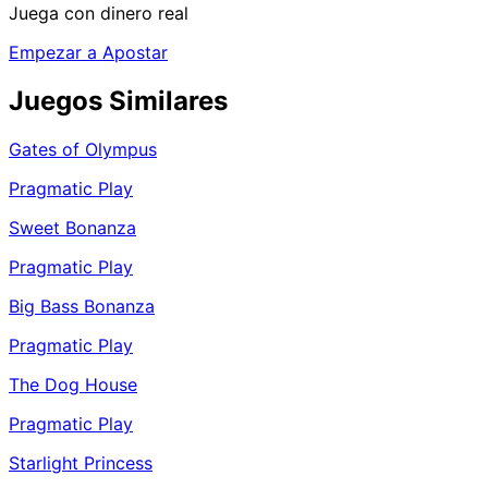
Juega con dinero real
Empezar a Apostar
Juegos Similares
Gates of Olympus
Pragmatic Play
Sweet Bonanza
Pragmatic Play
Big Bass Bonanza
Pragmatic Play
The Dog House
Pragmatic Play
Starlight Princess