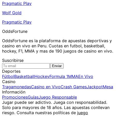
Pragmatic Play
Wolf Gold
Pragmatic Play
OddsFortune
OddsFortune es la plataforma de apuestas deportivas y
casino en vivo en Peru. Cuotas en futbol, basketball,
hockey, F1, MMA y mas de 190 juegos de casino en vivo.
Suscribirse
Enviar
Deportes
Fútbol
Basketball
Hockey
Formula 1
MMA
En Vivo
Casino
Tragamonedas
Casino en Vivo
Crash Games
Jackpot
Mesa
Información
Promociones
Guías
Juego Responsable
Jugar puede ser adictivo. Juega con responsabilidad.
Solo para mayores de 18 años. Las apuestas conllevan
riesgo. Consulta nuestras políticas de
juego