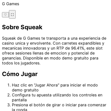
G Games
♡
⛶
Sobre
Squeak
Squeak de G Games te transporta a una experiencia de
casino unica y envolvente. Con carretes expandibles y
mecanicas innovadoras y un RTP de 96.41%, este slot
ofrece sesiones llenas de emocion y potencial de
ganancias. Disponible en modo demo gratuito para
todos los jugadores.
Cómo Jugar
Haz clic en "Jugar Ahora" para iniciar el modo
demo gratuito
Configura tu apuesta utilizando los controles en
pantalla
Presiona el botón de girar o iniciar para comenzar
la ronda