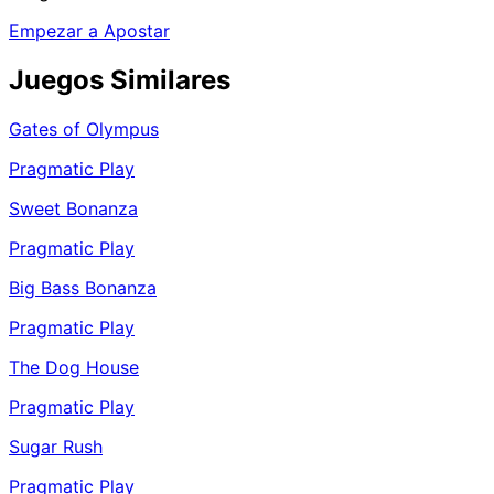
Empezar a Apostar
Juegos Similares
Gates of Olympus
Pragmatic Play
Sweet Bonanza
Pragmatic Play
Big Bass Bonanza
Pragmatic Play
The Dog House
Pragmatic Play
Sugar Rush
Pragmatic Play