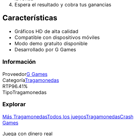
Espera el resultado y cobra tus ganancias
Características
Gráficos HD de alta calidad
Compatible con dispositivos móviles
Modo demo gratuito disponible
Desarrollado por
G Games
Información
Proveedor
G Games
Categoría
Tragamonedas
RTP
96.41
%
Tipo
Tragamonedas
Explorar
Más
Tragamonedas
Todos los juegos
Tragamonedas
Crash
Games
Juega con dinero real