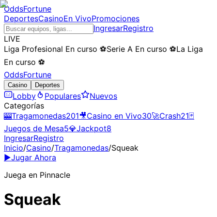
OddsFortune
Deportes
Casino
En Vivo
Promociones
Ingresar
Registro
LIVE
Liga Profesional
En curso
⚽
Serie A
En curso
⚽
La Liga
En curso
⚽
OddsFortune
Casino
Deportes
Lobby
Populares
Nuevos
Categorías
🎰
Tragamonedas
201
🎥
Casino en Vivo
30
🚀
Crash
21
🃏
Juegos de Mesa
5
💎
Jackpot
8
Ingresar
Registro
Inicio
/
Casino
/
Tragamonedas
/
Squeak
▶
Jugar Ahora
Juega en
Pinnacle
Squeak