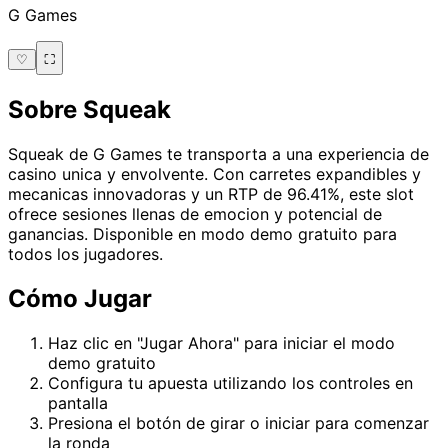
G Games
♡
⛶
Sobre
Squeak
Squeak de G Games te transporta a una experiencia de
casino unica y envolvente. Con carretes expandibles y
mecanicas innovadoras y un RTP de 96.41%, este slot
ofrece sesiones llenas de emocion y potencial de
ganancias. Disponible en modo demo gratuito para
todos los jugadores.
Cómo Jugar
Haz clic en "Jugar Ahora" para iniciar el modo
demo gratuito
Configura tu apuesta utilizando los controles en
pantalla
Presiona el botón de girar o iniciar para comenzar
la ronda