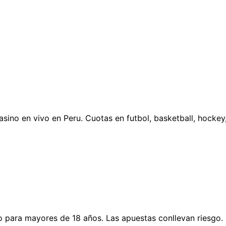
sino en vivo en Peru. Cuotas en futbol, basketball, hockey
o para mayores de 18 años. Las apuestas conllevan riesgo. 