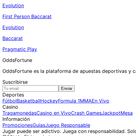
Evolution
First Person Baccarat
Evolution
Baccarat
Pragmatic Play
OddsFortune
OddsFortune es la plataforma de apuestas deportivas y ca
Suscribirse
Enviar
Deportes
Fútbol
Basketball
Hockey
Formula 1
MMA
En Vivo
Casino
Tragamonedas
Casino en Vivo
Crash Games
Jackpot
Mesa
Información
Promociones
Guías
Juego Responsable
Jugar puede ser adictivo. Juega con responsabilidad. Sol