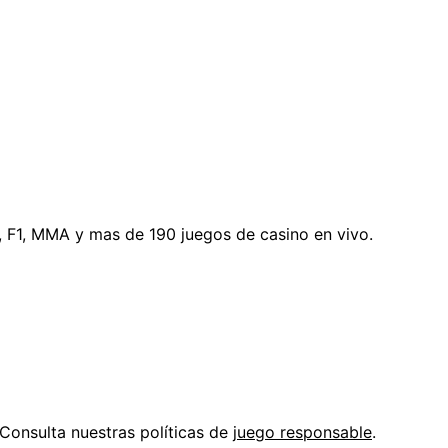
, F1, MMA y mas de 190 juegos de casino en vivo.
Consulta nuestras políticas de
juego responsable
.