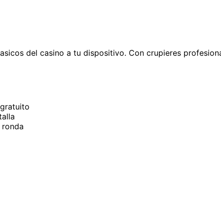
sicos del casino a tu dispositivo. Con crupieres profesiona
gratuito
alla
a ronda