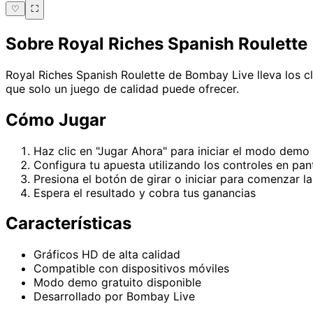
♡
⛶
Sobre
Royal Riches Spanish Roulette
Royal Riches Spanish Roulette de Bombay Live lleva los cla
que solo un juego de calidad puede ofrecer.
Cómo Jugar
Haz clic en "Jugar Ahora" para iniciar el modo demo 
Configura tu apuesta utilizando los controles en pant
Presiona el botón de girar o iniciar para comenzar l
Espera el resultado y cobra tus ganancias
Características
Gráficos HD de alta calidad
Compatible con dispositivos móviles
Modo demo gratuito disponible
Desarrollado por
Bombay Live