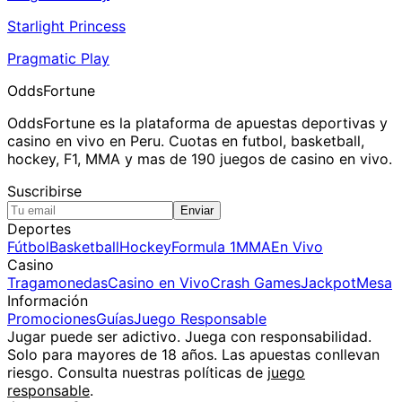
Starlight Princess
Pragmatic Play
OddsFortune
OddsFortune es la plataforma de apuestas deportivas y
casino en vivo en Peru. Cuotas en futbol, basketball,
hockey, F1, MMA y mas de 190 juegos de casino en vivo.
Suscribirse
Enviar
Deportes
Fútbol
Basketball
Hockey
Formula 1
MMA
En Vivo
Casino
Tragamonedas
Casino en Vivo
Crash Games
Jackpot
Mesa
Información
Promociones
Guías
Juego Responsable
Jugar puede ser adictivo. Juega con responsabilidad.
Solo para mayores de 18 años. Las apuestas conllevan
riesgo. Consulta nuestras políticas de
juego
responsable
.