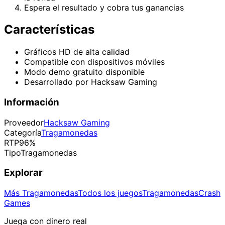
Espera el resultado y cobra tus ganancias
Características
Gráficos HD de alta calidad
Compatible con dispositivos móviles
Modo demo gratuito disponible
Desarrollado por
Hacksaw Gaming
Información
Proveedor
Hacksaw Gaming
Categoría
Tragamonedas
RTP
96
%
Tipo
Tragamonedas
Explorar
Más
Tragamonedas
Todos los juegos
Tragamonedas
Crash
Games
Juega con dinero real