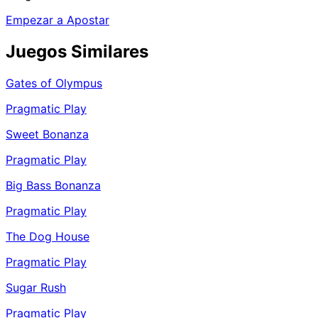
Empezar a Apostar
Juegos Similares
Gates of Olympus
Pragmatic Play
Sweet Bonanza
Pragmatic Play
Big Bass Bonanza
Pragmatic Play
The Dog House
Pragmatic Play
Sugar Rush
Pragmatic Play