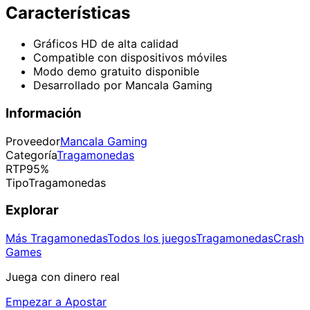
Características
Gráficos HD de alta calidad
Compatible con dispositivos móviles
Modo demo gratuito disponible
Desarrollado por
Mancala Gaming
Información
Proveedor
Mancala Gaming
Categoría
Tragamonedas
RTP
95
%
Tipo
Tragamonedas
Explorar
Más
Tragamonedas
Todos los juegos
Tragamonedas
Crash
Games
Juega con dinero real
Empezar a Apostar