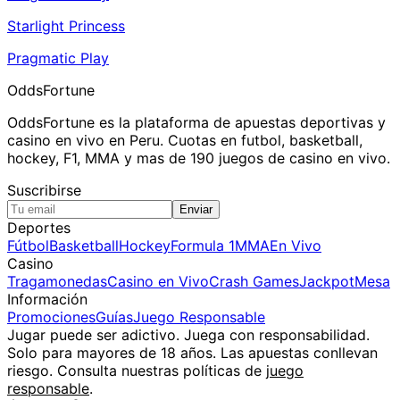
Starlight Princess
Pragmatic Play
OddsFortune
OddsFortune es la plataforma de apuestas deportivas y
casino en vivo en Peru. Cuotas en futbol, basketball,
hockey, F1, MMA y mas de 190 juegos de casino en vivo.
Suscribirse
Enviar
Deportes
Fútbol
Basketball
Hockey
Formula 1
MMA
En Vivo
Casino
Tragamonedas
Casino en Vivo
Crash Games
Jackpot
Mesa
Información
Promociones
Guías
Juego Responsable
Jugar puede ser adictivo. Juega con responsabilidad.
Solo para mayores de 18 años. Las apuestas conllevan
riesgo. Consulta nuestras políticas de
juego
responsable
.