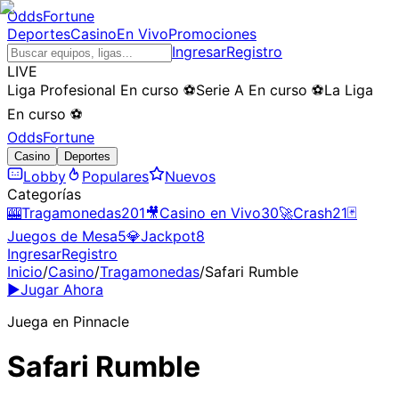
OddsFortune
Deportes
Casino
En Vivo
Promociones
Ingresar
Registro
LIVE
Liga Profesional
En curso
⚽
Serie A
En curso
⚽
La Liga
En curso
⚽
OddsFortune
Casino
Deportes
Lobby
Populares
Nuevos
Categorías
🎰
Tragamonedas
201
🎥
Casino en Vivo
30
🚀
Crash
21
🃏
Juegos de Mesa
5
💎
Jackpot
8
Ingresar
Registro
Inicio
/
Casino
/
Tragamonedas
/
Safari Rumble
▶
Jugar Ahora
Juega en
Pinnacle
Safari Rumble