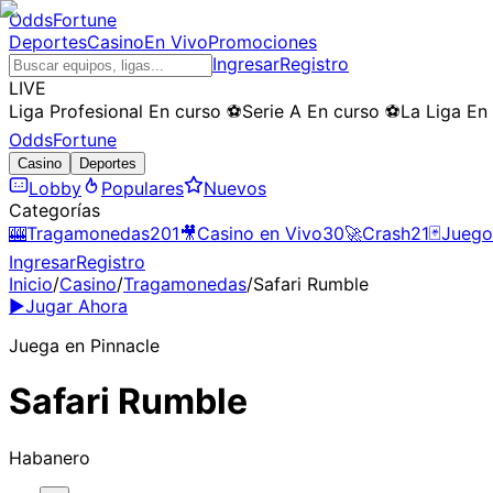
OddsFortune
Deportes
Casino
En Vivo
Promociones
Ingresar
Registro
LIVE
Liga Profesional
En curso
⚽
Serie A
En curso
⚽
La Liga
En
OddsFortune
Casino
Deportes
Lobby
Populares
Nuevos
Categorías
🎰
Tragamonedas
201
🎥
Casino en Vivo
30
🚀
Crash
21
🃏
Juego
Ingresar
Registro
Inicio
/
Casino
/
Tragamonedas
/
Safari Rumble
▶
Jugar Ahora
Juega en
Pinnacle
Safari Rumble
Habanero