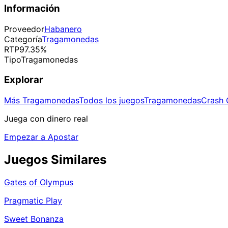
Información
Proveedor
Habanero
Categoría
Tragamonedas
RTP
97.35
%
Tipo
Tragamonedas
Explorar
Más
Tragamonedas
Todos los juegos
Tragamonedas
Crash
Juega con dinero real
Empezar a Apostar
Juegos Similares
Gates of Olympus
Pragmatic Play
Sweet Bonanza