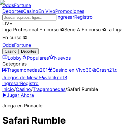
OddsFortune
Deportes
Casino
En Vivo
Promociones
Ingresar
Registro
LIVE
Liga Profesional
En curso
⚽
Serie A
En curso
⚽
La Liga
En curso
⚽
OddsFortune
Casino
Deportes
Lobby
Populares
Nuevos
Categorías
🎰
Tragamonedas
201
🎥
Casino en Vivo
30
🚀
Crash
21
🃏
Juegos de Mesa
5
💎
Jackpot
8
Ingresar
Registro
Inicio
/
Casino
/
Tragamonedas
/
Safari Rumble
▶
Jugar Ahora
Juega en
Pinnacle
Safari Rumble