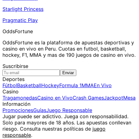
Starlight Princess
Pragmatic Play
OddsFortune
OddsFortune es la plataforma de apuestas deportivas y
casino en vivo en Peru. Cuotas en futbol, basketball,
hockey, F1, MMA y mas de 190 juegos de casino en vivo.
Suscribirse
Enviar
Deportes
Fútbol
Basketball
Hockey
Formula 1
MMA
En Vivo
Casino
Tragamonedas
Casino en Vivo
Crash Games
Jackpot
Mesa
Información
Promociones
Guías
Juego Responsable
Jugar puede ser adictivo. Juega con responsabilidad.
Solo para mayores de 18 años. Las apuestas conllevan
riesgo. Consulta nuestras políticas de
juego
responsable
.