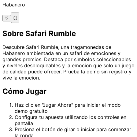
Habanero
♡
⛶
Sobre
Safari Rumble
Descubre Safari Rumble, una tragamonedas de
Habanero ambientada en un safari de emociones y
grandes premios. Destaca por simbolos coleccionables
y niveles desbloqueables y la emocion que solo un juego
de calidad puede ofrecer. Prueba la demo sin registro y
vive la emocion.
Cómo Jugar
Haz clic en "Jugar Ahora" para iniciar el modo
demo gratuito
Configura tu apuesta utilizando los controles en
pantalla
Presiona el botón de girar o iniciar para comenzar
la ronda