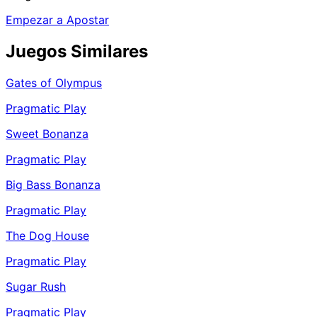
Empezar a Apostar
Juegos Similares
Gates of Olympus
Pragmatic Play
Sweet Bonanza
Pragmatic Play
Big Bass Bonanza
Pragmatic Play
The Dog House
Pragmatic Play
Sugar Rush
Pragmatic Play