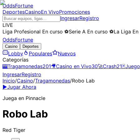
OddsFortune
Deportes
Casino
En Vivo
Promociones
Ingresar
Registro
LIVE
Liga Profesional
En curso
⚽
Serie A
En curso
⚽
La Liga
En
OddsFortune
Casino
Deportes
Lobby
Populares
Nuevos
Categorías
🎰
Tragamonedas
201
🎥
Casino en Vivo
30
🚀
Crash
21
🃏
Juego
Ingresar
Registro
Inicio
/
Casino
/
Tragamonedas
/
Robo Lab
▶
Jugar Ahora
Juega en
Pinnacle
Robo Lab
Red Tiger