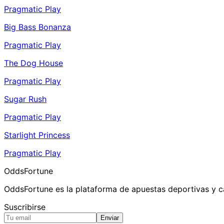
Pragmatic Play
Big Bass Bonanza
Pragmatic Play
The Dog House
Pragmatic Play
Sugar Rush
Pragmatic Play
Starlight Princess
Pragmatic Play
OddsFortune
OddsFortune es la plataforma de apuestas deportivas y ca
Suscribirse
Enviar