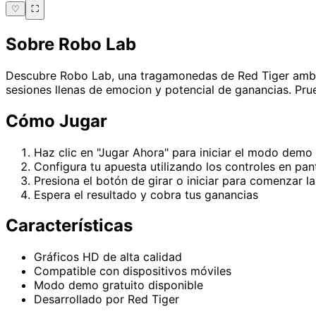
♡
⛶
Sobre
Robo Lab
Descubre Robo Lab, una tragamonedas de Red Tiger ambie
sesiones llenas de emocion y potencial de ganancias. Prue
Cómo Jugar
Haz clic en "Jugar Ahora" para iniciar el modo demo 
Configura tu apuesta utilizando los controles en pant
Presiona el botón de girar o iniciar para comenzar l
Espera el resultado y cobra tus ganancias
Características
Gráficos HD de alta calidad
Compatible con dispositivos móviles
Modo demo gratuito disponible
Desarrollado por
Red Tiger