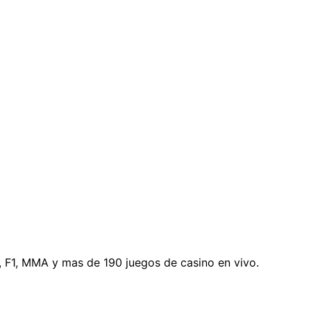
, F1, MMA y mas de 190 juegos de casino en vivo.