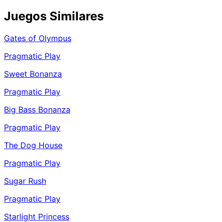
Juegos Similares
Gates of Olympus
Pragmatic Play
Sweet Bonanza
Pragmatic Play
Big Bass Bonanza
Pragmatic Play
The Dog House
Pragmatic Play
Sugar Rush
Pragmatic Play
Starlight Princess