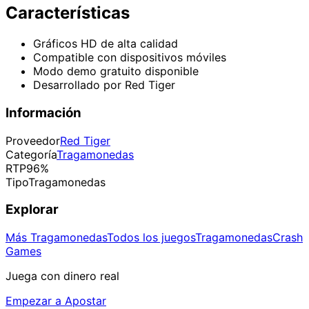
Características
Gráficos HD de alta calidad
Compatible con dispositivos móviles
Modo demo gratuito disponible
Desarrollado por
Red Tiger
Información
Proveedor
Red Tiger
Categoría
Tragamonedas
RTP
96
%
Tipo
Tragamonedas
Explorar
Más
Tragamonedas
Todos los juegos
Tragamonedas
Crash
Games
Juega con dinero real
Empezar a Apostar