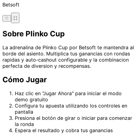
Betsoft
♡
⛶
Sobre
Plinko Cup
La adrenalina de Plinko Cup por Betsoft te mantendra al
borde del asiento. Multiplica tus ganancias con rondas
rapidas y auto-cashout configurable y la combinacion
perfecta de diversion y recompensas.
Cómo Jugar
Haz clic en "Jugar Ahora" para iniciar el modo
demo gratuito
Configura tu apuesta utilizando los controles en
pantalla
Presiona el botón de girar o iniciar para comenzar
la ronda
Espera el resultado y cobra tus ganancias