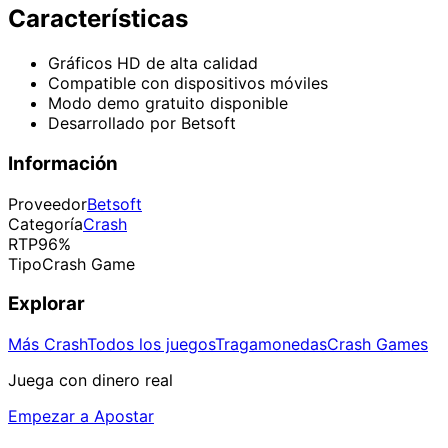
Características
Gráficos HD de alta calidad
Compatible con dispositivos móviles
Modo demo gratuito disponible
Desarrollado por
Betsoft
Información
Proveedor
Betsoft
Categoría
Crash
RTP
96
%
Tipo
Crash Game
Explorar
Más
Crash
Todos los juegos
Tragamonedas
Crash Games
Juega con dinero real
Empezar a Apostar