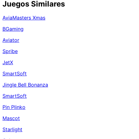
Juegos Similares
AviaMasters Xmas
BGaming
Aviator
Spribe
JetX
SmartSoft
Jingle Bell Bonanza
SmartSoft
Pin Plinko
Mascot
Starlight