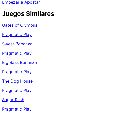
Empezar a Apostar
Juegos Similares
Gates of Olympus
Pragmatic Play
Sweet Bonanza
Pragmatic Play
Big Bass Bonanza
Pragmatic Play
The Dog House
Pragmatic Play
Sugar Rush
Pragmatic Play