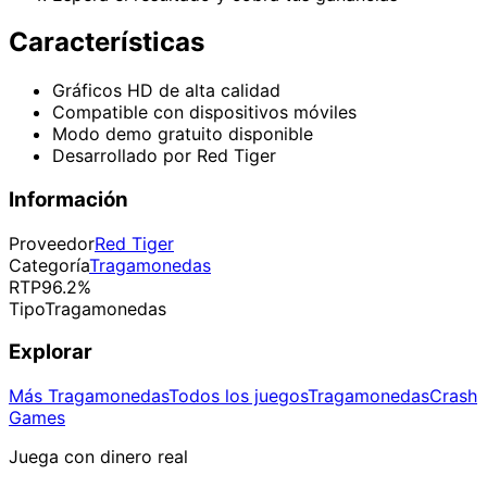
Características
Gráficos HD de alta calidad
Compatible con dispositivos móviles
Modo demo gratuito disponible
Desarrollado por
Red Tiger
Información
Proveedor
Red Tiger
Categoría
Tragamonedas
RTP
96.2
%
Tipo
Tragamonedas
Explorar
Más
Tragamonedas
Todos los juegos
Tragamonedas
Crash
Games
Juega con dinero real