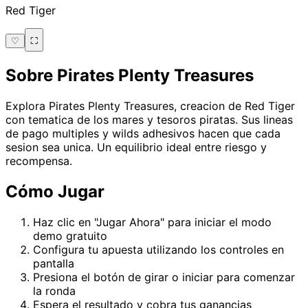
Red Tiger
♡
⛶
Sobre
Pirates Plenty Treasures
Explora Pirates Plenty Treasures, creacion de Red Tiger
con tematica de los mares y tesoros piratas. Sus lineas
de pago multiples y wilds adhesivos hacen que cada
sesion sea unica. Un equilibrio ideal entre riesgo y
recompensa.
Cómo Jugar
Haz clic en "Jugar Ahora" para iniciar el modo
demo gratuito
Configura tu apuesta utilizando los controles en
pantalla
Presiona el botón de girar o iniciar para comenzar
la ronda
Espera el resultado y cobra tus ganancias