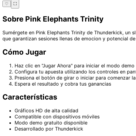
♡
⛶
Sobre
Pink Elephants Trinity
Sumérgete en Pink Elephants Trinity de Thunderkick, un 
que garantizan sesiones llenas de emocion y potencial de
Cómo Jugar
Haz clic en "Jugar Ahora" para iniciar el modo demo 
Configura tu apuesta utilizando los controles en pant
Presiona el botón de girar o iniciar para comenzar l
Espera el resultado y cobra tus ganancias
Características
Gráficos HD de alta calidad
Compatible con dispositivos móviles
Modo demo gratuito disponible
Desarrollado por
Thunderkick