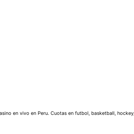
sino en vivo en Peru. Cuotas en futbol, basketball, hockey