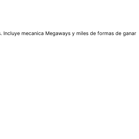
s. Incluye mecanica Megaways y miles de formas de ganar