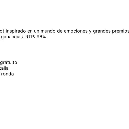
slot inspirado en un mundo de emociones y grandes premio
 ganancias. RTP: 96%.
gratuito
alla
a ronda