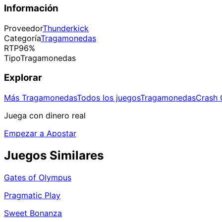
Información
Proveedor
Thunderkick
Categoría
Tragamonedas
RTP
96
%
Tipo
Tragamonedas
Explorar
Más
Tragamonedas
Todos los juegos
Tragamonedas
Crash
Juega con dinero real
Empezar a Apostar
Juegos Similares
Gates of Olympus
Pragmatic Play
Sweet Bonanza