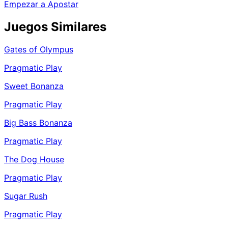
Empezar a Apostar
Juegos Similares
Gates of Olympus
Pragmatic Play
Sweet Bonanza
Pragmatic Play
Big Bass Bonanza
Pragmatic Play
The Dog House
Pragmatic Play
Sugar Rush
Pragmatic Play