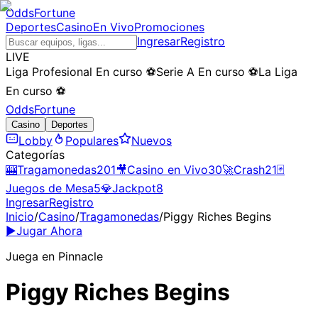
OddsFortune
Deportes
Casino
En Vivo
Promociones
Ingresar
Registro
LIVE
Liga Profesional
En curso
⚽
Serie A
En curso
⚽
La Liga
En curso
⚽
OddsFortune
Casino
Deportes
Lobby
Populares
Nuevos
Categorías
🎰
Tragamonedas
201
🎥
Casino en Vivo
30
🚀
Crash
21
🃏
Juegos de Mesa
5
💎
Jackpot
8
Ingresar
Registro
Inicio
/
Casino
/
Tragamonedas
/
Piggy Riches Begins
▶
Jugar Ahora
Juega en
Pinnacle
Piggy Riches Begins