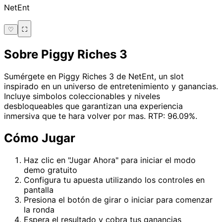
NetEnt
♡
⛶
Sobre
Piggy Riches 3
Sumérgete en Piggy Riches 3 de NetEnt, un slot
inspirado en un universo de entretenimiento y ganancias.
Incluye simbolos coleccionables y niveles
desbloqueables que garantizan una experiencia
inmersiva que te hara volver por mas. RTP: 96.09%.
Cómo Jugar
Haz clic en "Jugar Ahora" para iniciar el modo
demo gratuito
Configura tu apuesta utilizando los controles en
pantalla
Presiona el botón de girar o iniciar para comenzar
la ronda
Espera el resultado y cobra tus ganancias