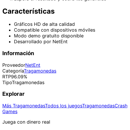
Características
Gráficos HD de alta calidad
Compatible con dispositivos móviles
Modo demo gratuito disponible
Desarrollado por
NetEnt
Información
Proveedor
NetEnt
Categoría
Tragamonedas
RTP
96.09
%
Tipo
Tragamonedas
Explorar
Más
Tragamonedas
Todos los juegos
Tragamonedas
Crash
Games
Juega con dinero real