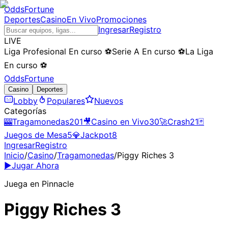
OddsFortune
Deportes
Casino
En Vivo
Promociones
Ingresar
Registro
LIVE
Liga Profesional
En curso
⚽
Serie A
En curso
⚽
La Liga
En curso
⚽
OddsFortune
Casino
Deportes
Lobby
Populares
Nuevos
Categorías
🎰
Tragamonedas
201
🎥
Casino en Vivo
30
🚀
Crash
21
🃏
Juegos de Mesa
5
💎
Jackpot
8
Ingresar
Registro
Inicio
/
Casino
/
Tragamonedas
/
Piggy Riches 3
▶
Jugar Ahora
Juega en
Pinnacle
Piggy Riches 3