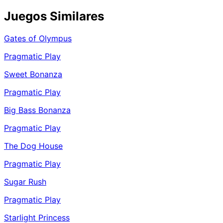
Juegos Similares
Gates of Olympus
Pragmatic Play
Sweet Bonanza
Pragmatic Play
Big Bass Bonanza
Pragmatic Play
The Dog House
Pragmatic Play
Sugar Rush
Pragmatic Play
Starlight Princess