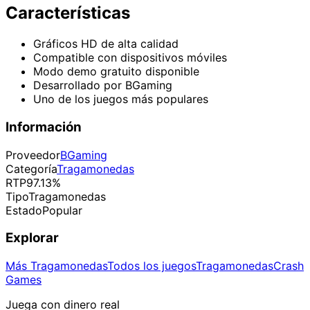
Características
Gráficos HD de alta calidad
Compatible con dispositivos móviles
Modo demo gratuito disponible
Desarrollado por
BGaming
Uno de los juegos más populares
Información
Proveedor
BGaming
Categoría
Tragamonedas
RTP
97.13
%
Tipo
Tragamonedas
Estado
Popular
Explorar
Más
Tragamonedas
Todos los juegos
Tragamonedas
Crash
Games
Juega con dinero real