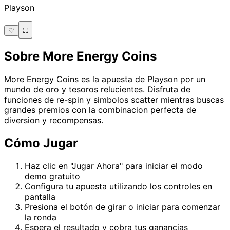
Playson
♡
⛶
Sobre
More Energy Coins
More Energy Coins es la apuesta de Playson por un
mundo de oro y tesoros relucientes. Disfruta de
funciones de re-spin y simbolos scatter mientras buscas
grandes premios con la combinacion perfecta de
diversion y recompensas.
Cómo Jugar
Haz clic en "Jugar Ahora" para iniciar el modo
demo gratuito
Configura tu apuesta utilizando los controles en
pantalla
Presiona el botón de girar o iniciar para comenzar
la ronda
Espera el resultado y cobra tus ganancias