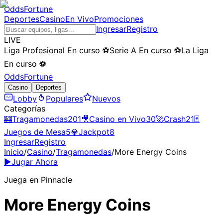
OddsFortune
Deportes
Casino
En Vivo
Promociones
Ingresar
Registro
LIVE
Liga Profesional
En curso
⚽
Serie A
En curso
⚽
La Liga
En curso
⚽
OddsFortune
Casino
Deportes
Lobby
Populares
Nuevos
Categorías
🎰
Tragamonedas
201
🎥
Casino en Vivo
30
🚀
Crash
21
🃏
Juegos de Mesa
5
💎
Jackpot
8
Ingresar
Registro
Inicio
/
Casino
/
Tragamonedas
/
More Energy Coins
▶
Jugar Ahora
Juega en
Pinnacle
More Energy Coins