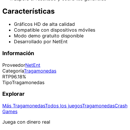
Características
Gráficos HD de alta calidad
Compatible con dispositivos móviles
Modo demo gratuito disponible
Desarrollado por
NetEnt
Información
Proveedor
NetEnt
Categoría
Tragamonedas
RTP
96.18
%
Tipo
Tragamonedas
Explorar
Más
Tragamonedas
Todos los juegos
Tragamonedas
Crash
Games
Juega con dinero real